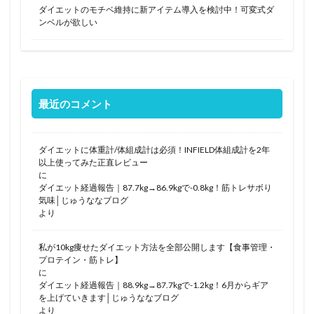
ダイエットのモチベ維持に新アイテム導入を検討中！可変式ダ
ンベルが欲しい
最近のコメント
ダイエットに体重計/体組成計は必須！INFIELD体組成計を2年
以上使ってみた正直レビュー
に
ダイエット経過報告｜87.7kg→86.9kgで-0.8kg！筋トレサボり
気味│じゅうななブログ
より
私が10kg痩せたダイエット方法を全部公開します【食事管理・
プロテイン・筋トレ】
に
ダイエット経過報告｜88.9kg→87.7kgで-1.2kg！6月からギア
を上げていきます│じゅうななブログ
より