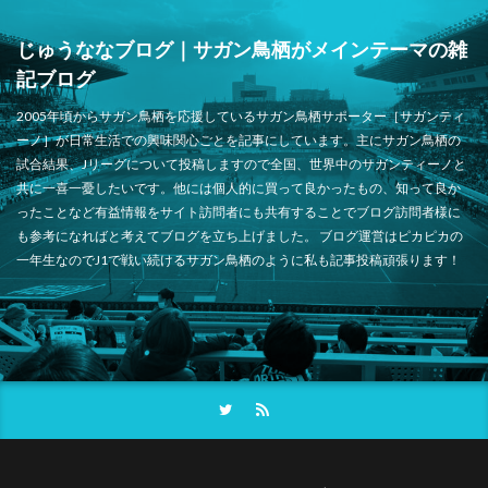
じゅうななブログ｜サガン鳥栖がメインテーマの雑
記ブログ
2005年頃からサガン鳥栖を応援しているサガン鳥栖サポーター［サガンティ
ーノ］が日常生活での興味関心ごとを記事にしています。主にサガン鳥栖の
試合結果、Jリーグについて投稿しますので全国、世界中のサガンティーノと
共に一喜一憂したいです。他には個人的に買って良かったもの、知って良か
ったことなど有益情報をサイト訪問者にも共有することでブログ訪問者様に
も参考になればと考えてブログを立ち上げました。 ブログ運営はピカピカの
一年生なのでJ1で戦い続けるサガン鳥栖のように私も記事投稿頑張ります！