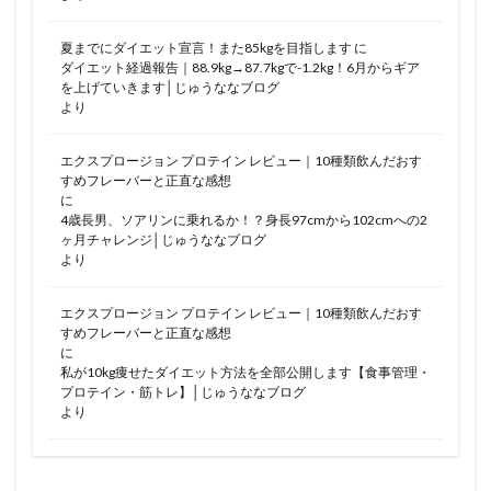
夏までにダイエット宣言！また85kgを目指します
に
ダイエット経過報告｜88.9kg→87.7kgで-1.2kg！6月からギア
を上げていきます│じゅうななブログ
より
エクスプロージョン プロテイン レビュー｜10種類飲んだおす
すめフレーバーと正直な感想
に
4歳長男、ソアリンに乗れるか！？身長97cmから102cmへの2
ヶ月チャレンジ│じゅうななブログ
より
エクスプロージョン プロテイン レビュー｜10種類飲んだおす
すめフレーバーと正直な感想
に
私が10kg痩せたダイエット方法を全部公開します【食事管理・
プロテイン・筋トレ】│じゅうななブログ
より