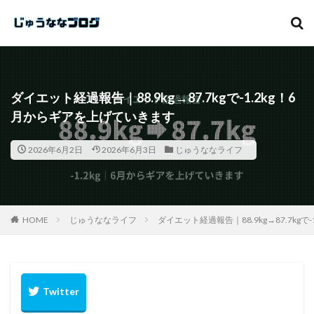
カテゴリー
ダイエット経過報告｜88.9kg→87.7kgで-1.2kg！6
月からギアを上げていきます
タグ
2026年6月2日
2026年6月3日
じゅうななライフ
FC東京
松岡大起
試合レポート
育児
白崎凌兵
清水エスパルス
横浜F・マリノス
柏レイソル
日立台
Jリーグ
小屋松
大畑歩夢
大分トリニータ
HOME
じゅうななライフ
ダイエット経過報告｜88.9kg→87.7kg
パギさん
サガン鳥栖
じゅうななライフ
じゅうななブログ
鳥栖
検索