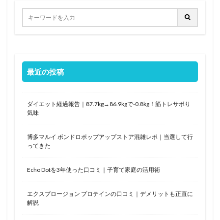
最近の投稿
ダイエット経過報告｜87.7kg→86.9kgで-0.8kg！筋トレサボり
気味
博多マルイ ボンドロポップアップストア混雑レポ｜当選して行
ってきた
Echo Dotを3年使った口コミ｜子育て家庭の活用術
エクスプロージョン プロテインの口コミ｜デメリットも正直に
解説