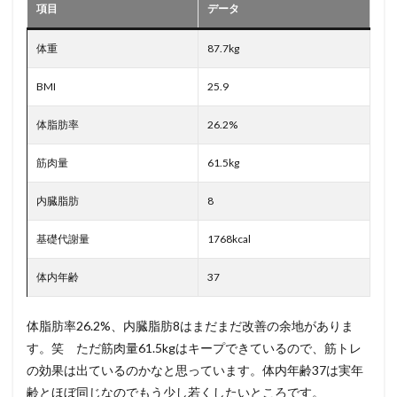
項目
データ
体重
87.7kg
BMI
25.9
体脂肪率
26.2%
筋肉量
61.5kg
内臓脂肪
8
基礎代謝量
1768kcal
体内年齢
37
体脂肪率26.2%、内臓脂肪8はまだまだ改善の余地がありま
す。笑 ただ筋肉量61.5kgはキープできているので、筋トレ
の効果は出ているのかなと思っています。体内年齢37は実年
齢とほぼ同じなのでもう少し若くしたいところです。